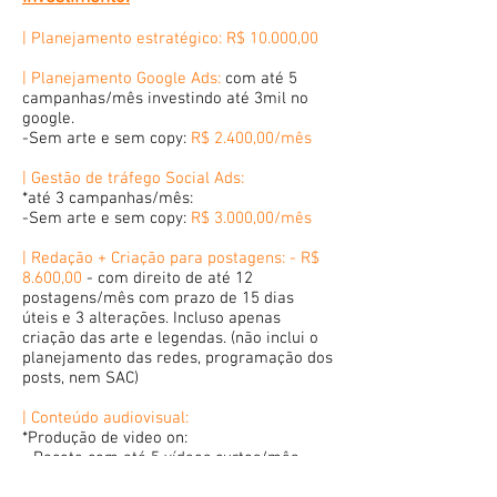
| Planejamento estratégico: R$ 10.000,00
| Planejamento Google Ads:
com até 5
campanhas/mês investindo até 3mil no
google.
-Sem arte e sem copy:
R$ 2.400,00/mês
| Gestão de tráfego Social Ads:
*até 3 campanhas/mês:
-Sem arte e sem copy:
R$ 3.000,00/mês
| Redação + Criação para postagens: - R$
8.600,00
- com direito de até 12
postagens/mês com prazo de 15 dias
úteis e 3 alterações. Incluso apenas
criação das arte e legendas. (não inclui o
planejamento das redes, programação dos
posts, nem SAC)
| Conteúdo audiovisual:
*Produção de video on:
- Pacote com até 5 vídeos curtos/mês
para instagram e facebook.
- R$ 4.200,00